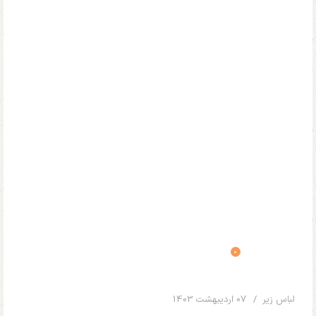
0
Your Name
لباس زیر
07 اردیبهشت 1403