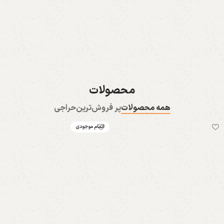
تخفیفی ها
ست
27 محصول
165 محصول
محصولات
همه محصولات
پر فروش‌ترین
حراجی
اتمام موجودی
خرید شورت زنانه
خرید سوتین
239 محصول
107 محصول