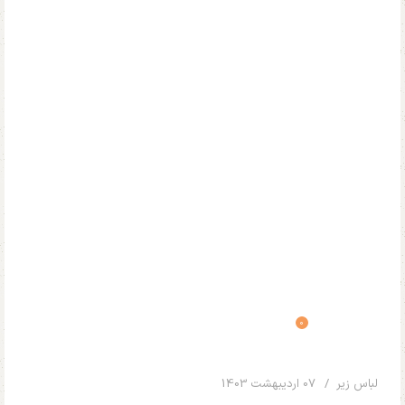
0
Your Name
لباس زیر
07 اردیبهشت 1403