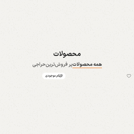
تخفیفی ها
ست
27 محصول
165 محصول
محصولات
همه محصولات
پر فروش‌ترین
حراجی
اتمام موجودی
خرید شورت زنانه
خرید سوتین
239 محصول
107 محصول