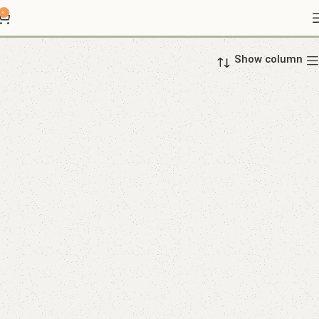
خرید شورت زنانه
0
Show column
بکلس
شورت پکی
42 محصول
3 محصول