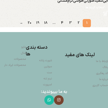
آبی
سفید
صورتی
طوسی
کرم
مشکی
انتخاب گزینه ها
→
20
19
18
…
4
3
2
1
دسته بندی
مایو
ها
شال
لینک های مفید
محصولات
شورت زنانه
ارتباط با ما
محصولات ایراد دار
سوتین
بلاگ
ست
کد رهگیری
نیم تنه
درباره ما
اسپورت
حساب کاربری
به ما بپیوندید: