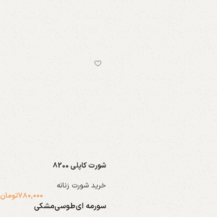
شورتکس
گنی
8 محصول
8 محصول
شورت کاپلی 8200
معمولی
خرید شورت زنانه
79 محصول
۷۸۰,۰۰۰
تومان
سورمه ای
طوسی
مشکی