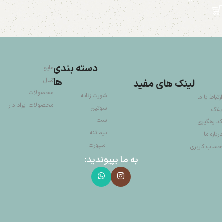
دسته بندی
مایو
ها
شال
لینک های مفید
محصولات
شورت زنانه
ارتباط با ما
محصولات ایراد دار
سوتین
بلاگ
ست
کد رهگیری
نیم تنه
درباره ما
اسپورت
حساب کاربری
به ما بپیوندید: