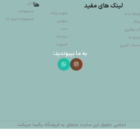
ها
شال
لینک های مفید
محصولات
شورت زنانه
ارتباط با ما
محصولات ایراد دار
سوتین
بلاگ
ست
کد رهگیری
نیم تنه
درباره ما
اسپورت
حساب کاربری
به ما بپیوندید:
تمامی حقوق این سایت متعلق به فروشگاه یگیما میباشد .