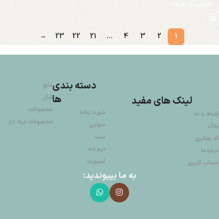
انتخاب گزینه ها
→
23
22
21
…
4
3
2
1
دسته بندی
مایو
ها
شال
لینک های مفید
محصولات
شورت زنانه
ارتباط با ما
محصولات ایراد دار
سوتین
بلاگ
ست
کد رهگیری
نیم تنه
درباره ما
اسپورت
حساب کاربری
به ما بپیوندید: