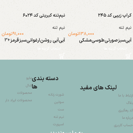
کراپ زیپی کد ۲۴۵
نیم‌تنه کبریتی کد ۶۰۲۴
نیم تنه
نیم تنه
۱۳۸,۰۰۰
تومان
۹۱,۰۰۰
تومان
آبی
سبز
صورتی
طوسی
مشکی
آبی
آبی روشن
ارغوانی
سبز
قرمز
+3
انتخاب گزینه ها
انتخاب گزینه ها
دسته بندی
مایو
ها
شال
لینک های مفید
محصولات
شورت زنانه
ارتباط با ما
محصولات ایراد دار
سوتین
بلاگ
ست
کد رهگیری
نیم تنه
درباره ما
اسپورت
حساب کاربری