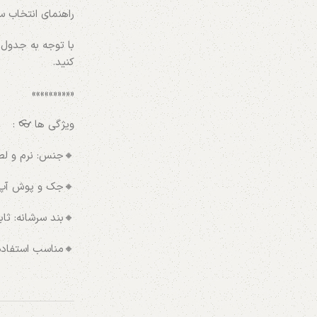
راهنمای انتخاب سا
YouTube
با توجه به جدول 
Pinterest
کنید.
WhatsApp
«««««»»»»»
ویژگی ها 👓 :
🔸جنس: نرم و ل
🔸جک و پوش آپ :
🔸بند سرشانه: ثا
🔸مناسب استفاده :