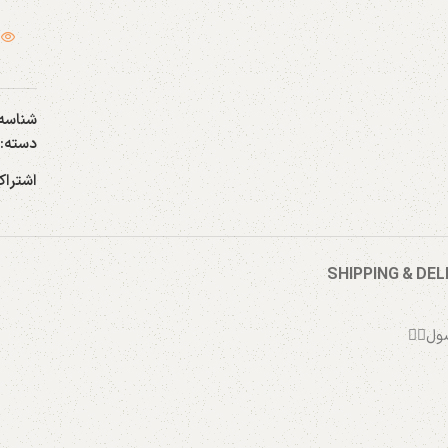
شناسه
دسته:
اشتراک
SHIPPING & DEL
ل👇🏻