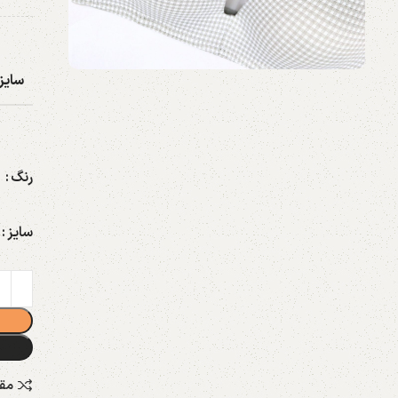
سایز
رنگ
سایز
مق