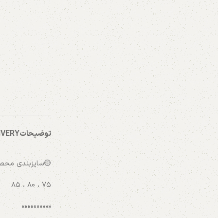
توضیحات
IVERY
🟡سایزبندی محصو
Facebook
۷۵ ، ۸۰ ، ۸۵
X
«««««»»»»»
Instagram