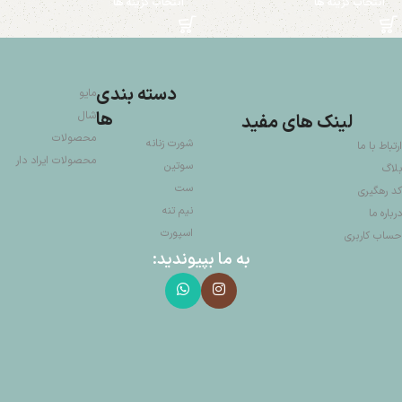
انتخاب گزینه ها
انتخاب گزینه ها
دسته بندی
مایو
ها
شال
لینک های مفید
محصولات
شورت زنانه
ارتباط با ما
محصولات ایراد دار
سوتین
بلاگ
ست
کد رهگیری
نیم تنه
درباره ما
اسپورت
حساب کاربری
به ما بپیوندید: