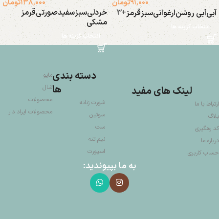
۹۱,۰۰۰
تومان
۱۳۸,۰۰۰
تومان
خردلی
سبز
سفید
صورتی
قرمز
آبی
آبی روشن
ارغوانی
سبز
قرمز
+3
مشکی
انتخاب گزینه ها
انتخاب گزینه ها
دسته بندی
مایو
ها
شال
لینک های مفید
محصولات
شورت زنانه
ارتباط با ما
محصولات ایراد دار
سوتین
بلاگ
ست
کد رهگیری
نیم تنه
درباره ما
اسپورت
حساب کاربری
به ما بپیوندید: