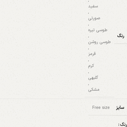
,
سفید
,
صورتی
,
طوسی تیره
رنگ
,
طوسی روشن
,
قرمز
,
کرم
,
گلبهی
,
مشکی
سایز
Free size
رنگ