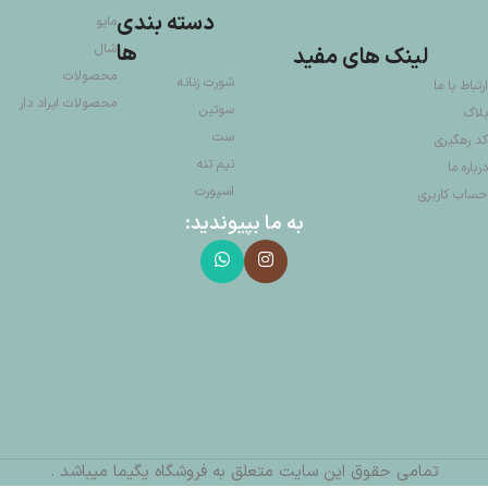
دسته بندی
مایو
ها
شال
لینک های مفید
محصولات
شورت زنانه
ارتباط با ما
محصولات ایراد دار
سوتین
بلاگ
ست
کد رهگیری
نیم تنه
درباره ما
اسپورت
حساب کاربری
به ما بپیوندید:
تمامی حقوق این سایت متعلق به فروشگاه یگیما میباشد .