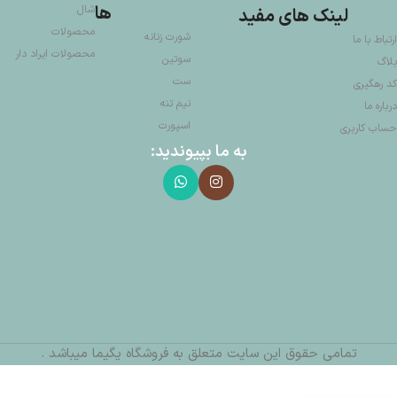
ها
شال
لینک های مفید
محصولات
شورت زنانه
ارتباط با ما
محصولات ایراد دار
سوتین
بلاگ
ست
کد رهگیری
نیم تنه
درباره ما
اسپورت
حساب کاربری
به ما بپیوندید:
تمامی حقوق این سایت متعلق به فروشگاه یگیما میباشد .