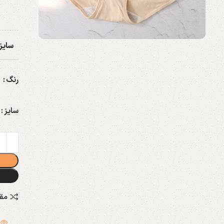
سایز
رنگ
سایز
مق