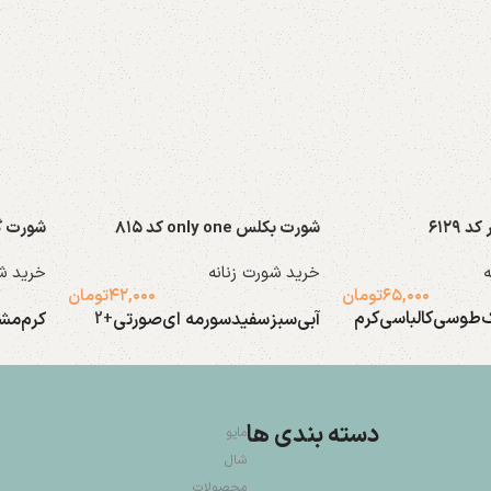
 ۶۱۲۹
شورت بکلس only one کد ۸۱۵
شورت گنی
ه
خرید شورت زنانه
خرید شو
۶۵,۰۰۰
تومان
۴۲,۰۰۰
تومان
ک
طوسی
کالباسی
کرم
آبی
سبز
سفید
سورمه ای
صورتی
کرم
مش
+2
انتخاب گزینه ها
انتخاب
دسته بندی ها
مایو
شال
محصولات